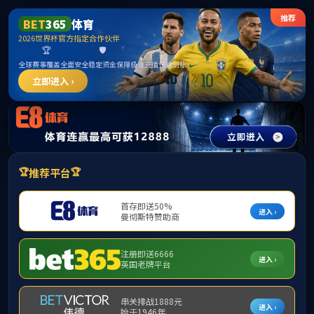
******
中国·太阳成集团tyc9728(股份有限公司)-Official Website
网站首页
部门简介
机构设置
通知公告
下载专区
工作动态
工作动态
太阳成集团tyc开展202