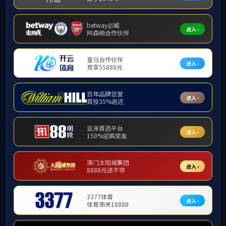
后勤基建处赴儋州校区协调
后勤基建处组织开展2025
张修志现场检查新建项目消
王华看望慰问国庆中秋假期
太阳成集团tyc举办2025
陈修焕同志为机关第四党支
机关第四党支部 开展深入贯
机关第四党支部 前往红旗镇
后勤基建处迎来新任副处长