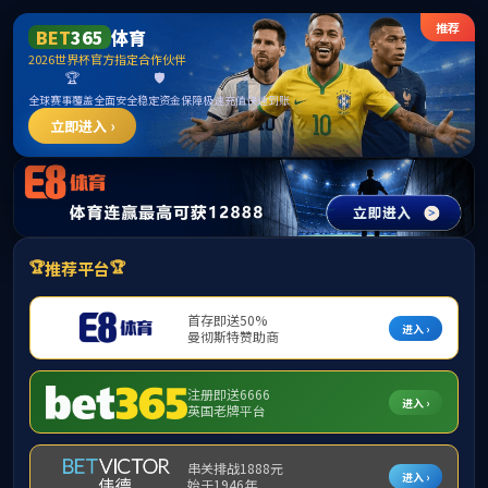
******
中国·太阳成集团tyc9728(股份有限公司)-Official Website
网站首页
部门简介
机构设置
通知公告
下载专区
植物知识
植物知识
植物知识
樱花