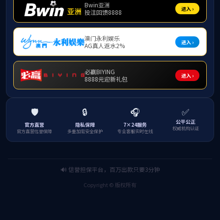
关于2016-2017学年度
关于清理教师公寓楼架空层
关于教师公寓区第8幢楼停
关于开展健康义诊活动的通
关于2016-2017学年度
关于“除四害”的通知
关于开展新学期清理教学、
关于开展2016-2017学
关于开展新学期开学环境卫