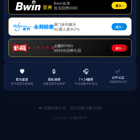
关于开展新学期开学初卫生
关于食堂恢复营业的通知
关于清理教师公寓公共区域
关于K4、K8、K11、K1
关于教工宿舍区绿化带和树
关于2017年暑假期间学生
关于做好“创文”迎检工作的
关于2016-2017学年
关于组织开展2017年节能
关于2017届毕业生办理退